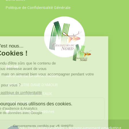
Politique de Confidentialité Générale
FDC 59
680 B RUE DE LA GRISE CHEMISE
DREVE NOTRE DAME D’AMOUR
59230 ST AMAND LES EAUX
03.20.41.45.63
webfdc59@chasse59.net
© FDC 59 – Tous droits réservés
| Accompagnement emarketing