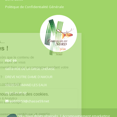
Politique de Confidentialité Générale
FDC 59
680 B RUE DE LA GRISE CHEMISE
DREVE NOTRE DAME D’AMOUR
59230 ST AMAND LES EAUX
03.20.41.45.63
webfdc59@chasse59.net
© FDC 59 – Tous droits réservés
| Accompagnement emarketing