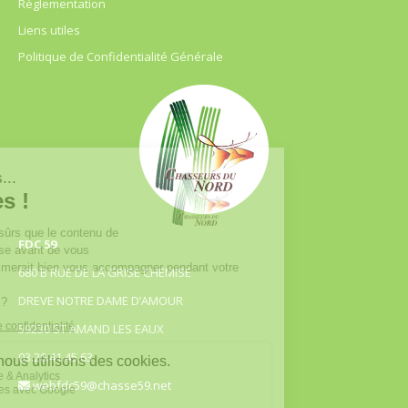
Règlementation
Liens utiles
Politique de Confidentialité Générale
FDC 59
680 B RUE DE LA GRISE CHEMISE
DREVE NOTRE DAME D’AMOUR
59230 ST AMAND LES EAUX
03.20.41.45.63
webfdc59@chasse59.net