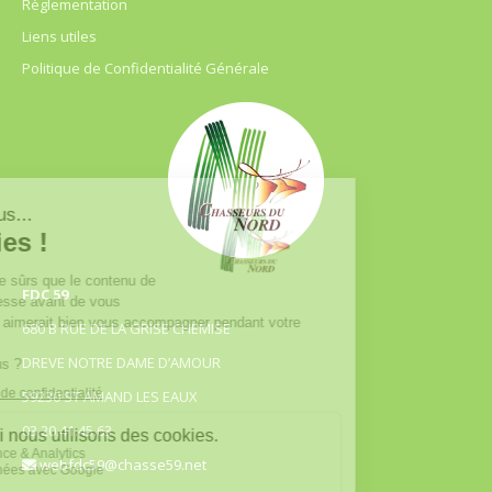
Règlementation
Liens utiles
Politique de Confidentialité Générale
FDC 59
680 B RUE DE LA GRISE CHEMISE
DREVE NOTRE DAME D’AMOUR
59230 ST AMAND LES EAUX
03.20.41.45.63
webfdc59@chasse59.net