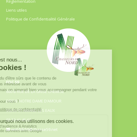
Règlementation
Liens utiles
Politique de Confidentialité Générale
FDC 59
680 B RUE DE LA GRISE CHEMISE
DREVE NOTRE DAME D’AMOUR
59230 ST AMAND LES EAUX
03.20.41.45.63
webfdc59@chasse59.net