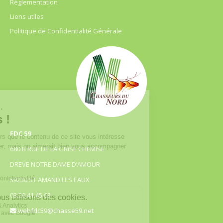
Règlementation
Liens utiles
Politique de Confidentialité Générale
FDC 59
680 B RUE DE LA GRISE CHEMISE
DREVE NOTRE DAME D’AMOUR
59230 ST AMAND LES EAUX
03.20.41.45.63
webfdc59@chasse59.net