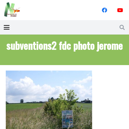
subventions2 fdc photo jerome