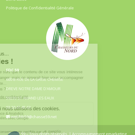
Politique de Confidentialité Générale
FDC 59
680 B RUE DE LA GRISE CHEMISE
DREVE NOTRE DAME D’AMOUR
59230 ST AMAND LES EAUX
03.20.41.45.63
webfdc59@chasse59.net
© FDC 59 – Tous droits réservés
| Accompagnement emarketing