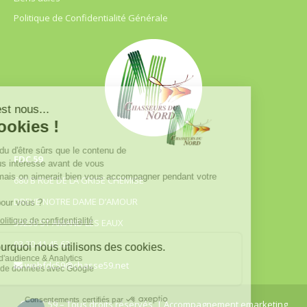
Politique de Confidentialité Générale
FDC 59
680 B RUE DE LA GRISE CHEMISE
DREVE NOTRE DAME D’AMOUR
59230 ST AMAND LES EAUX
03.20.41.45.63
webfdc59@chasse59.net
© FDC 59 – Tous droits réservés
| Accompagnement emarketing