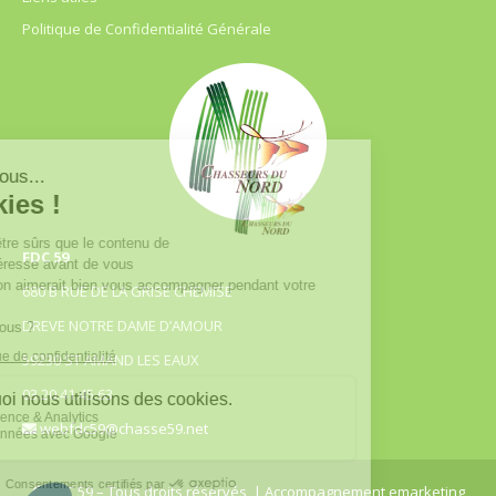
Politique de Confidentialité Générale
FDC 59
680 B RUE DE LA GRISE CHEMISE
DREVE NOTRE DAME D’AMOUR
59230 ST AMAND LES EAUX
03.20.41.45.63
webfdc59@chasse59.net
© FDC 59 – Tous droits réservés
| Accompagnement emarketing