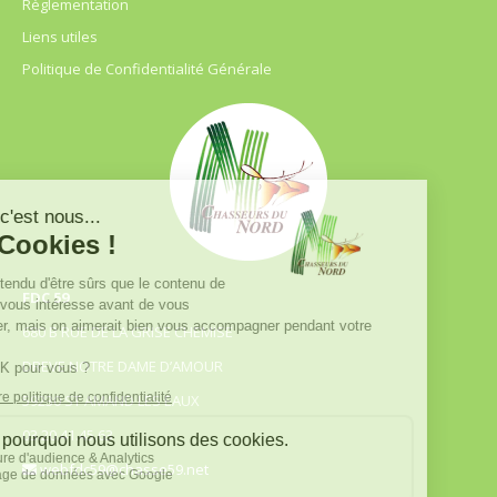
Règlementation
Liens utiles
Politique de Confidentialité Générale
FDC 59
680 B RUE DE LA GRISE CHEMISE
DREVE NOTRE DAME D’AMOUR
59230 ST AMAND LES EAUX
03.20.41.45.63
webfdc59@chasse59.net