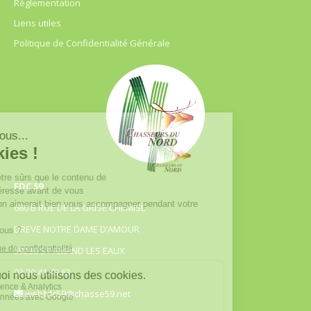
Règlementation
Liens utiles
Politique de Confidentialité Générale
FDC 59
680 B RUE DE LA GRISE CHEMISE
DREVE NOTRE DAME D’AMOUR
59230 ST AMAND LES EAUX
03.20.41.45.63
webfdc59@chasse59.net