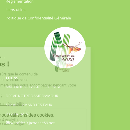
Règlementation
Liens utiles
Politique de Confidentialité Générale
FDC 59
680 B RUE DE LA GRISE CHEMISE
DREVE NOTRE DAME D’AMOUR
59230 ST AMAND LES EAUX
03.20.41.45.63
webfdc59@chasse59.net