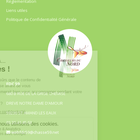
Règlementation
Liens utiles
Politique de Confidentialité Générale
FDC 59
680 B RUE DE LA GRISE CHEMISE
DREVE NOTRE DAME D’AMOUR
59230 ST AMAND LES EAUX
03.20.41.45.63
webfdc59@chasse59.net