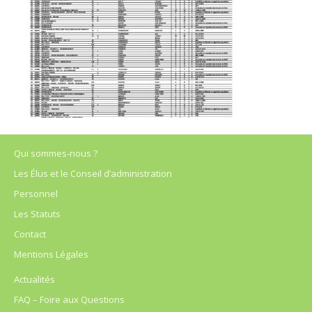
Qui sommes-nous ?
Les Élus et le Conseil d’administration
Personnel
Les Statuts
Contact
Mentions Légales
Actualités
FAQ – Foire aux Questions