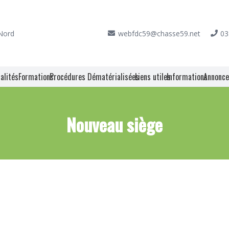
 Nord
webfdc59@chasse59.net
03
alités
Formations
Procédures Dématérialisées
Liens utiles
Informations
Annonc
Nouveau siège