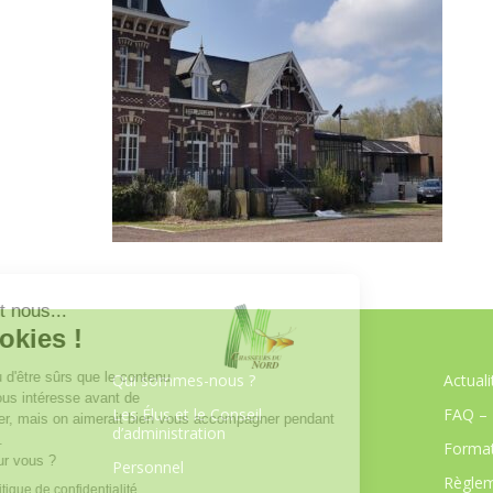
Qui sommes-nous ?
Actuali
Les Élus et le Conseil
FAQ – 
d’administration
Format
Personnel
Règlem