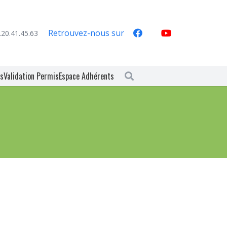
Retrouvez-nous sur
.20.41.45.63
es
Validation Permis
Espace Adhérents