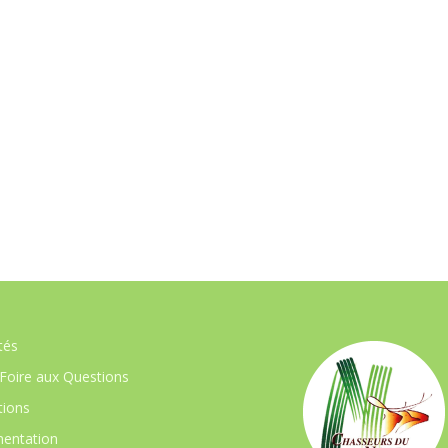
tés
Foire aux Questions
ions
entation