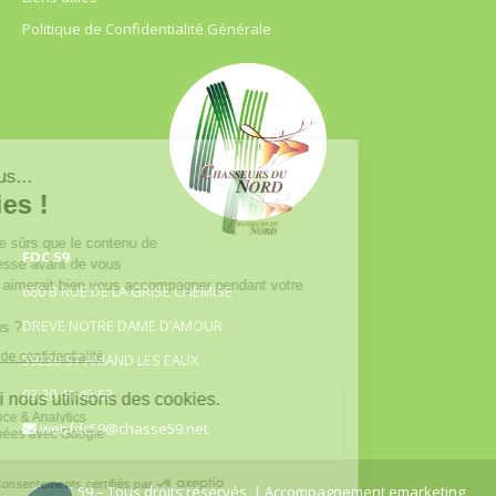
Politique de Confidentialité Générale
FDC 59
680 B RUE DE LA GRISE CHEMISE
DREVE NOTRE DAME D’AMOUR
59230 ST AMAND LES EAUX
03.20.41.45.63
webfdc59@chasse59.net
© FDC 59 – Tous droits réservés
| Accompagnement emarketing