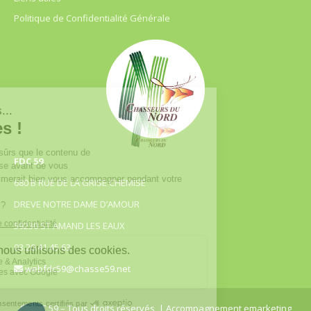
Politique de Confidentialité Générale
FDC 59
680 B RUE DE LA GRISE CHEMISE
DREVE NOTRE DAME D’AMOUR
59230 ST AMAND LES EAUX
03.20.41.45.63
webfdc59@chasse59.net
© FDC 59 – Tous droits réservés
| Accompagnement emarketing