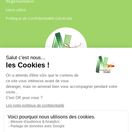
Règlementation
Liens utiles
Politique de Confidentialité Générale
FDC 59
680 B RUE DE LA GRISE CHEMISE
DREVE NOTRE DAME D’AMOUR
59230 ST AMAND LES EAUX
03.20.41.45.63
webfdc59@chasse59.net