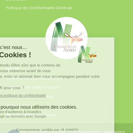
Politique de Confidentialité Générale
FDC 59
680 B RUE DE LA GRISE CHEMISE
DREVE NOTRE DAME D’AMOUR
59230 ST AMAND LES EAUX
03.20.41.45.63
webfdc59@chasse59.net
© FDC 59 – Tous droits réservés
| Accompagnement emarketing