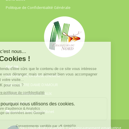
Politique de Confidentialité Générale
FDC 59
680 B RUE DE LA GRISE CHEMISE
DREVE NOTRE DAME D’AMOUR
59230 ST AMAND LES EAUX
03.20.41.45.63
webfdc59@chasse59.net
© FDC 59 – Tous droits réservés
| Accompagnement emarketing