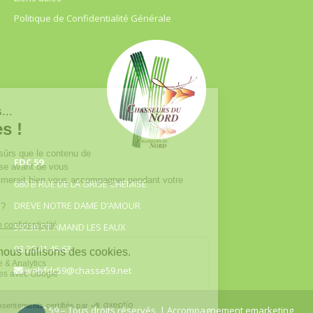
Politique de Confidentialité Générale
FDC 59
680 B RUE DE LA GRISE CHEMISE
DREVE NOTRE DAME D’AMOUR
59230 ST AMAND LES EAUX
03.20.41.45.63
webfdc59@chasse59.net
© FDC 59 – Tous droits réservés
| Accompagnement emarketing