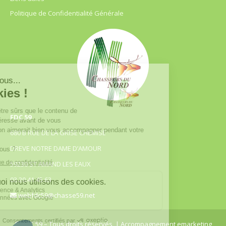
Politique de Confidentialité Générale
FDC 59
680 B RUE DE LA GRISE CHEMISE
DREVE NOTRE DAME D’AMOUR
59230 ST AMAND LES EAUX
03.20.41.45.63
webfdc59@chasse59.net
© FDC 59 – Tous droits réservés
| Accompagnement emarketing