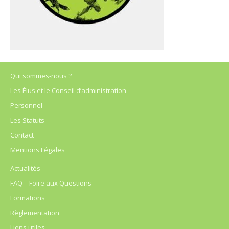
Qui sommes-nous ?
Les Élus et le Conseil d’administration
Personnel
Les Statuts
Contact
Mentions Légales
Actualités
FAQ – Foire aux Questions
Formations
Règlementation
Liens utiles