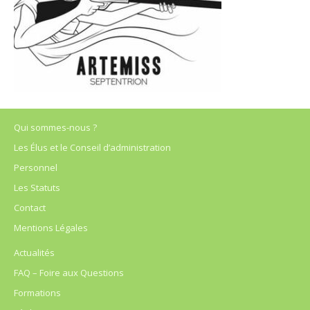
Qui sommes-nous ?
Les Élus et le Conseil d’administration
Personnel
Les Statuts
Contact
Mentions Légales
Actualités
FAQ – Foire aux Questions
Formations