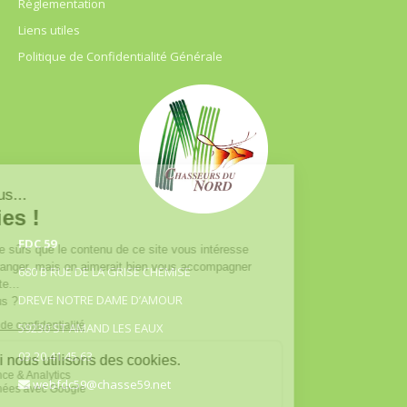
Règlementation
Liens utiles
Politique de Confidentialité Générale
FDC 59
680 B RUE DE LA GRISE CHEMISE
DREVE NOTRE DAME D’AMOUR
59230 ST AMAND LES EAUX
03.20.41.45.63
webfdc59@chasse59.net