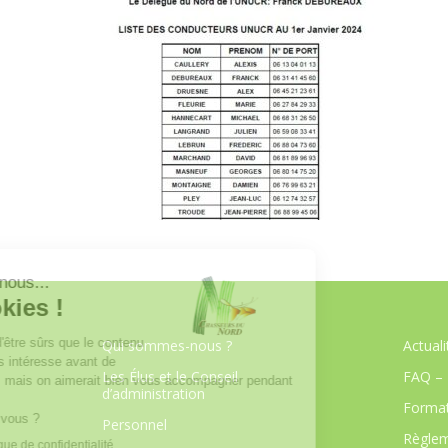
Qui sommes-nous ?
Actuali
Les Élus et le Conseil
FAQ – 
d’administration
Format
Personnel
Règlem