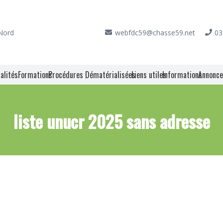
 Nord
webfdc59@chasse59.net
03
alités
Formations
Procédures Dématérialisées
Liens utiles
Informations
Annonc
liste unucr 2025 sans adresse