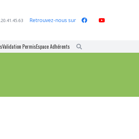
Retrouvez-nous sur
.20.41.45.63
es
Validation Permis
Espace Adhérents