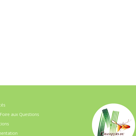
tés
Foire aux Questions
ions
entation