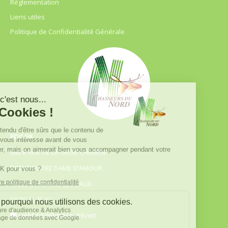
Règlementation
Liens utiles
Politique de Confidentialité Générale
FDC 59
680 B RUE DE LA GRISE CHEMISE
DREVE NOTRE DAME D’AMOUR
59230 ST AMAND LES EAUX
03.20.41.45.63
webfdc59@chasse59.net