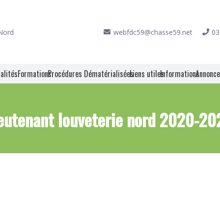
 Nord
webfdc59@chasse59.net
03
alités
Formations
Procédures Dématérialisées
Liens utiles
Informations
Annonc
ieutenant louveterie nord 2020-20