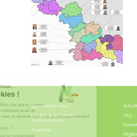
Qui sommes-nous ?
Actuali
Les Élus et le Conseil
FAQ – 
d’administration
Format
Personnel
Règlem