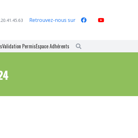
Retrouvez-nous sur
.20.41.45.63
es
Validation Permis
Espace Adhérents
24