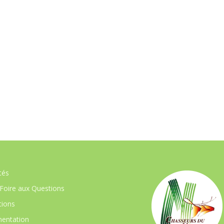
tés
Foire aux Questions
ions
entation