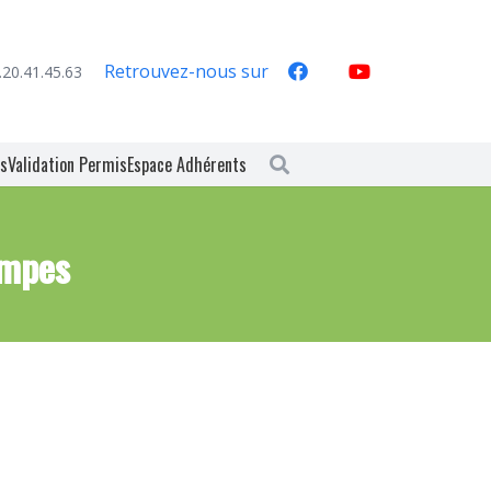
Retrouvez-nous sur
.20.41.45.63
es
Validation Permis
Espace Adhérents
ompes