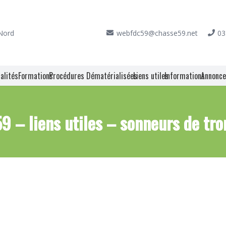
 Nord
webfdc59@chasse59.net
03
alités
Formations
Procédures Dématérialisées
Liens utiles
Informations
Annonc
9 – liens utiles – sonneurs de tr