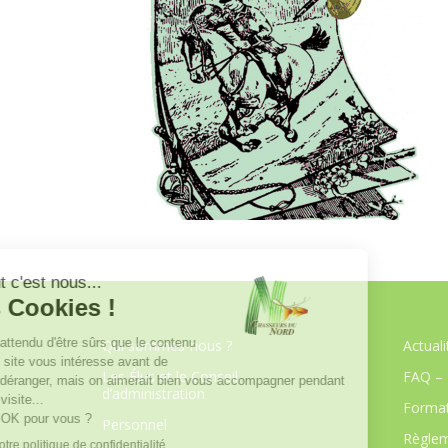
Qui sommes-nous ?
Actuali
Les Élus et le Conseil
FAQ – 
d’administration
Format
Personnel
Règlem