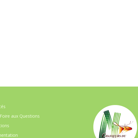
tés
Foire aux Questions
ions
entation