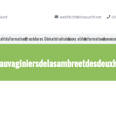
 Nord
webfdc59@chasse59.net
03
alités
Formations
Procédures Dématérialisées
Liens utiles
Informations
Annonc
sauvaginiersdelasambreetdesdeuxh