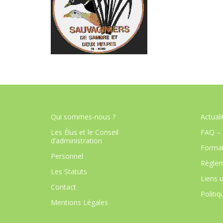
Qui sommes-nous ?
Actuali
Les Élus et le Conseil
FAQ – 
d’administration
Format
Personnel
Règlem
Les Statuts
Liens u
Contact
Politiq
Mentions Légales