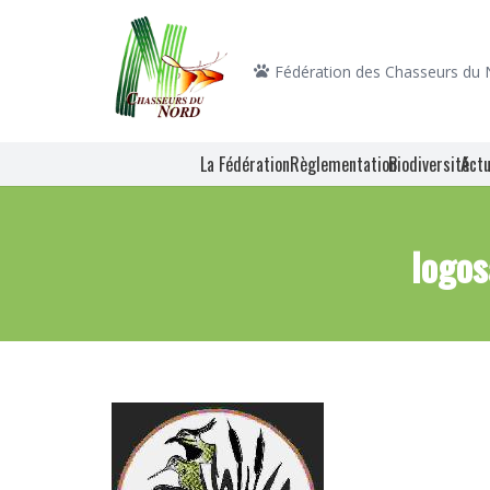
Fédération des Chasseurs du
La Fédération
Règlementation
Biodiversité
Actu
logo