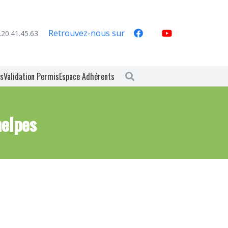
Retrouvez-nous sur
.20.41.45.63
es
Validation Permis
Espace Adhérents
elpes