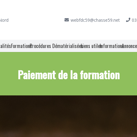
 Nord
webfdc59@chasse59.net
03
alités
Formations
Procédures Dématérialisées
Liens utiles
Informations
Annonc
Paiement de la formation