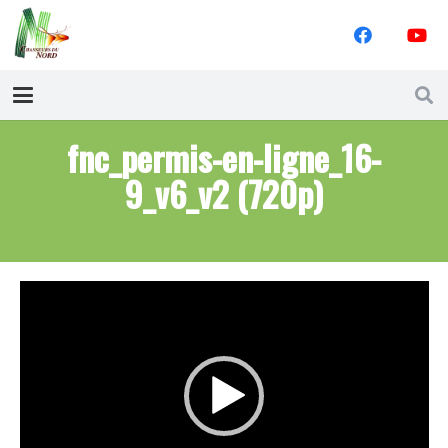
fnc_permis-en-ligne_16-
9_v6_v2 (720p)
Lecteur
vidéo