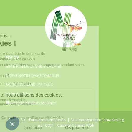
FDC 59
680 B RUE DE LA GRISE CHEMISE
DREVE NOTRE DAME D’AMOUR
59230 ST AMAND LES EAUX
03.20.41.45.63
webfdc59@chasse59.net
© FDC 59 – Tous droits réservés
| Accompagnement emarketing
par
COJT
– Cabinet Conseil Web