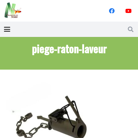
piege-raton-laveur