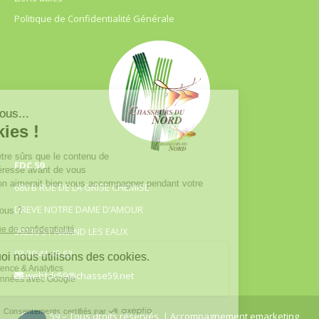
Politique de Confidentialité Générale
FDC 59
680 B RUE DE LA GRISE CHEMISE
DREVE NOTRE DAME D’AMOUR
59230 ST AMAND LES EAUX
03.20.41.45.63
webfdc59@chasse59.net
© FDC 59 – Tous droits réservés
| Accompagnement emarketing