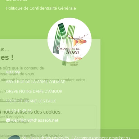
Politique de Confidentialité Générale
FDC 59
680 B RUE DE LA GRISE CHEMISE
DREVE NOTRE DAME D’AMOUR
59230 ST AMAND LES EAUX
03.20.41.45.63
webfdc59@chasse59.net
© FDC 59 – Tous droits réservés
| Accompagnement emarketing