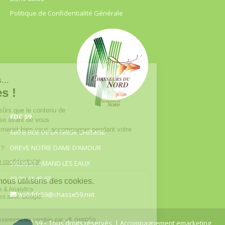
Politique de Confidentialité Générale
FDC 59
680 B RUE DE LA GRISE CHEMISE
DREVE NOTRE DAME D’AMOUR
59230 ST AMAND LES EAUX
03.20.41.45.63
webfdc59@chasse59.net
© FDC 59 – Tous droits réservés
| Accompagnement emarketing