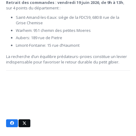
Retrait des commandes : vendredi 19 juin 2026, de 9h à 13h
,
sur 4 points du département :
Saint-Amand-les-Eaux: siège de la FDC59, 680 B rue de la
Grise Chemise
Warhem: 951 chemin des petites Moeres
Aubers: 189 rue de Pietre
Limont-Fontaine: 15 rue d’Haumont
La recherche d’un équilibre prédateurs–proies constitue un levier
indispensable pour favoriser le retour durable du petit gibier.