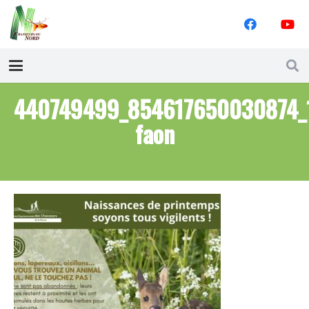
440749499_854617650030874_
faon