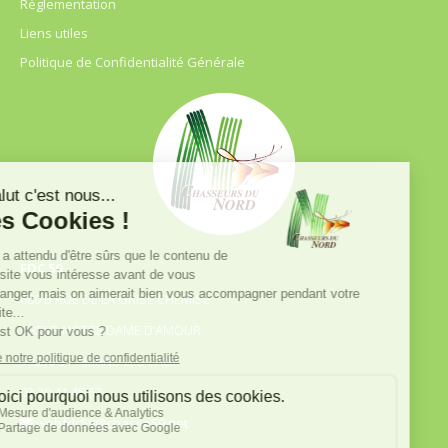
Règlementation
Liens utiles
Politique de Confidentialité Générale
FDC 59
680 B RUE DE LA GRISE CHEMISE
DREVE NOTRE DAME D’AMOUR
59230 ST AMAND LES EAUX
03.20.41.45.63
webfdc59@chasse59.net