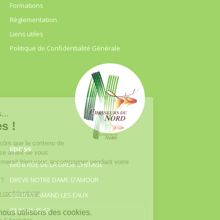
Formations
Règlementation
Liens utiles
Politique de Confidentialité Générale
FDC 59
680 B RUE DE LA GRISE CHEMISE
DREVE NOTRE DAME D’AMOUR
59230 ST AMAND LES EAUX
03.20.41.45.63