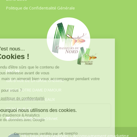
Politique de Confidentialité Générale
FDC 59
680 B RUE DE LA GRISE CHEMISE
DREVE NOTRE DAME D’AMOUR
59230 ST AMAND LES EAUX
03.20.41.45.63
webfdc59@chasse59.net
© FDC 59 – Tous droits réservés
| Accompagnement emarketing