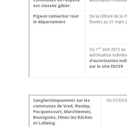
est classée gibier
Pigeon ramier
Sur tout
De la clôture de la c
le département
février) au 31 mars 
er
Du 1
avril 2015 au 
autorisation individue
d’autorisation ind
sur le site FDC59
Sanglier
Uniquement sur les
Du 01/03/2
communes de Vred, Rieulay,
Pecquencourt, Marchiennes,
Bouvignies, Flines lez Râches
et Lallaing.