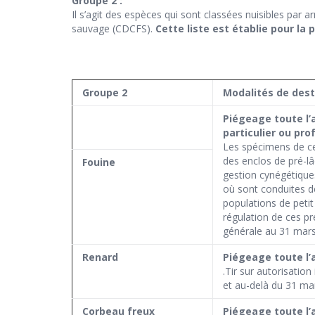
Groupe 2
:
Il s’agit des espèces qui sont classées nuisibles par 
sauvage (CDCFS).
Cette liste est établie pour la 
Groupe 2
Modalités de dest
Piégeage toute l’
particulier ou pro
Les spécimens de c
des enclos de pré-lâc
Fouine
gestion cynégétique
où sont conduites de
populations de petit
régulation de ces pré
générale au 31 mar
Renard
Piégeage toute l’a
.Tir sur autorisation
et au-delà du 31 mar
Corbeau freux
Piégeage toute l’a