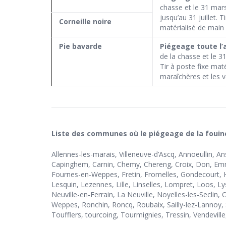
chasse et le 31 mars 
jusqu’au 31 juillet. 
Corneil
le noire
matérialisé de main 
Pie bavarde
Piégeage toute l
de la chasse et le 31
Tir à poste fixe mat
maraîchères et les ve
Liste des communes où le piégeage de la fouine 
Allennes-les-marais, Villeneuve-d’Ascq, Annoeullin, 
Capinghem, Carnin, Chemy, Chereng, Croix, Don, Emm
Fournes-en-Weppes, Fretin, Fromelles, Gondecourt, Ha
Lesquin, Lezennes, Lille, Linselles, Lompret, Loos, L
Neuville-en-Ferrain, La Neuville, Noyelles-les-Secli
Weppes, Ronchin, Roncq, Roubaix, Sailly-lez-Lannoy,
Toufflers, tourcoing, Tourmignies, Tressin, Vendevil