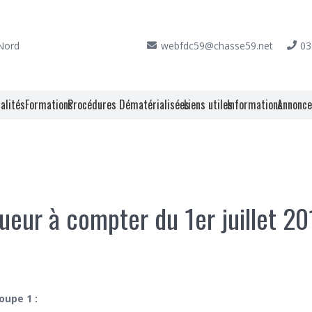
 Nord
webfdc59@chasse59.net
03
alités
Formations
Procédures Dématérialisées
Liens utiles
Informations
Annonc
gueur à compter du 1er juillet 2
oupe 1 :