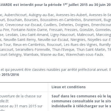
er
VARDE est interdit pour la période 1
juillet 2015 au 30 juin 20
c, Auberchicourt, Aubigny-au-Bac, Avesnes-les-Aubert, Avesnes-le-Se
ourt, Bouchain, Boursies, Boussières-en-Cambrésis, Brunemont, Bugn
roir, Crevecoeur-sur-Escaut, Cuvillers, Deheries, Doignies, Emerchicou
e-au-Pire, Fontaine-Notre-Dame, Fressain, Fressies, Goeulzin, Gonnel
use, Lesdain, Lieu-Saint-Amand, Ligny-Haucourt, Malincourt, Marcoin
uville-Saint-Remy, Neuville-sur-Escaut, Niergnies, Noyelles-sur-Esca
t-la-Tour, Rieux-en-Cambrésis, Roucourt, Les-Rues-des-Vignes, Rumilly
ncourt, Seranvillers-Forenville, Thun-l’Eveque, Thun-Saint-Martin, Till
Walincourt-Selvigny, Wambaix, Wasne-au-Bac, Wavrechain-sous-Faulx.
le et qui peuvent être classées nuisibles par arrêté préfectoral annuel. 
e 2015/2016
Lieux et conditions
ouverture de la chasse sur
Sauf dans les communes où le lap
lle.Et
communes consultable sur le sit
chasse au 31 mars 2015 sur
individuelle à télécharger sur le 
elle