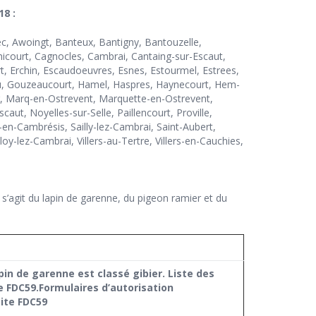
18 :
c, Awoingt, Banteux, Bantigny, Bantouzelle,
icourt, Cagnocles, Cambrai, Cantaing-sur-Escaut,
rt, Erchin, Escaudoeuvres, Esnes, Estourmel, Estrees,
ieu, Gouzeaucourt, Hamel, Haspres, Haynecourt, Hem-
g, Marq-en-Ostrevent, Marquette-en-Ostrevent,
ut, Noyelles-sur-Selle, Paillencourt, Proville,
-en-Cambrésis, Sailly-lez-Cambrai, Saint-Aubert,
oy-lez-Cambrai, Villers-au-Tertre, Villers-en-Cauchies,
Il s’agit du lapin de garenne, du pigeon ramier et du
in de garenne est classé gibier. Liste des
e FDC59.
Formulaires d’autorisation
site FDC59