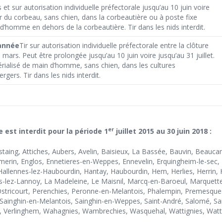
et sur autorisation individuelle préfectorale jusqu’au 10 juin voire
Tir du corbeau, sans chien, dans la corbeautière ou à poste fixe
d’homme en dehors de la corbeautière. Tir dans les nids interdit.
’année
Tir sur autorisation individuelle préfectorale entre la clôture
 mars. Peut être prolongée jusqu’au 10 juin voire jusqu’au 31 juillet.
érialisé de main d’homme, sans chien, dans les cultures
rgers. Tir dans les nids interdit.
er
est interdit pour la période 1
juillet 2015 au 30 juin 2018 :
Anstaing, Attiches, Aubers, Avelin, Baisieux, La Bassée, Bauvin, Be
erin, Englos, Ennetieres-en-Weppes, Ennevelin, Erquingheim-le-sec
llennes-lez-Haubourdin, Hantay, Haubourdin, Hem, Herlies, Herrin, H
ys-lez-Lannoy, La Madeleine, Le Maisnil, Marcq-en-Baroeul, Marquette
n, Ostricourt, Perenchies, Peronne-en-Melantois, Phalempin, Premesq
 Sainghin-en-Melantois, Sainghin-en-Weppes, Saint-André, Salomé, S
le, Verlinghem, Wahagnies, Wambrechies, Wasquehal, Wattignies, Wattr