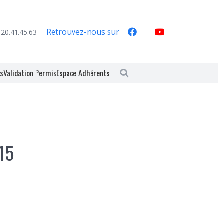
Retrouvez-nous sur
.20.41.45.63
es
Validation Permis
Espace Adhérents
015