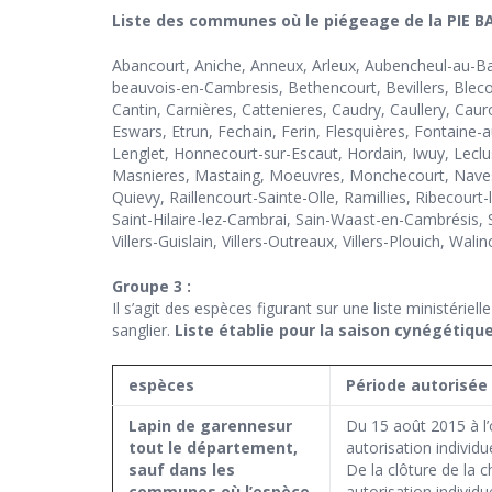
Liste des communes où le piégeage de la PIE BA
Abancourt, Aniche, Anneux, Arleux, Aubencheul-au-Ba
beauvois-en-Cambresis, Bethencourt, Bevillers, Blec
Cantin, Carnières, Cattenieres, Caudry, Caullery, Cau
Eswars, Etrun, Fechain, Ferin, Flesquières, Fontain
Lenglet, Honnecourt-sur-Escaut, Hordain, Iwuy, Lecl
Masnieres, Mastaing, Moeuvres, Monchecourt, Naves, Ne
Quievy, Raillencourt-Sainte-Olle, Ramillies, Ribecour
Saint-Hilaire-lez-Cambrai, Sain-Waast-en-Cambrésis, Sa
Villers-Guislain, Villers-Outreaux, Villers-Plouich, 
Groupe 3
:
Il s’agit des espèces figurant sur une liste ministériel
sanglier.
Liste établie pour la saison cynégétiqu
espèces
Période autorisée
Lapin de garenne
sur
Du 15 août 2015 à l’
tout le département,
autorisation individue
sauf dans les
De la clôture de la 
communes où l’espèce
autorisation individu