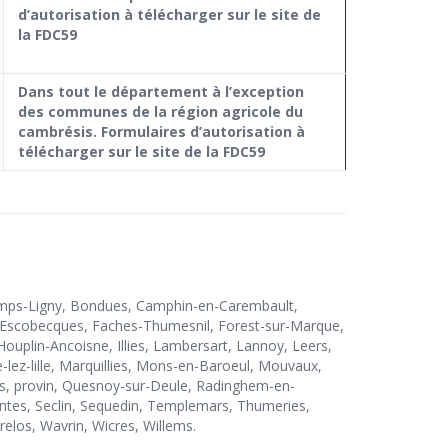
d’autorisation à télécharger sur le site de
la FDC59
Dans tout le département à l’exception
des communes de la région agricole du
cambrésis. Formulaires d’autorisation à
télécharger sur le site de la FDC59
aucamps-Ligny, Bondues, Camphin-en-Carembault,
, Escobecques, Faches-Thumesnil, Forest-sur-Marque,
ouplin-Ancoisne, Illies, Lambersart, Lannoy, Leers,
-lez-lille, Marquillies, Mons-en-Baroeul, Mouvaux,
ues, provin, Quesnoy-sur-Deule, Radinghem-en-
antes, Seclin, Sequedin, Templemars, Thumeries,
elos, Wavrin, Wicres, Willems.