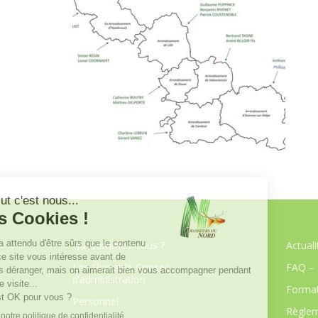
Qui sommes-nous ?
Actuali
Les Élus et le Conseil
FAQ – 
d’administration
Format
Personnel
Règlem