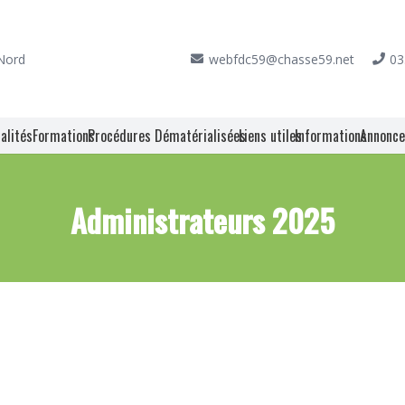
 Nord
webfdc59@chasse59.net
03
alités
Formations
Procédures Dématérialisées
Liens utiles
Informations
Annonc
Administrateurs 2025