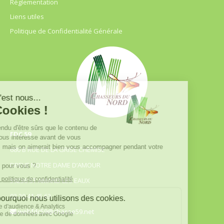
Règlementation
Liens utiles
Politique de Confidentialité Générale
FDC 59
680 B RUE DE LA GRISE CHEMISE
DREVE NOTRE DAME D’AMOUR
59230 ST AMAND LES EAUX
03.20.41.45.63
webfdc59@chasse59.net