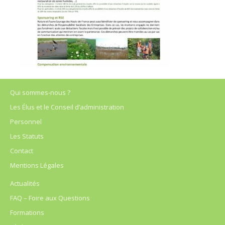
Qui sommes-nous ?
Les Élus et le Conseil d’administration
Personnel
Les Statuts
Contact
Mentions Légales
Actualités
FAQ – Foire aux Questions
Formations