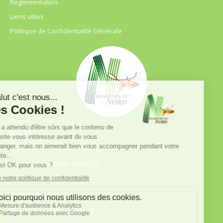
Règlementation
Liens utiles
Politique de Confidentialité Générale
FDC 59
680 B RUE DE LA GRISE CHEMISE
DREVE NOTRE DAME D’AMOUR
59230 ST AMAND LES EAUX
03.20.41.45.63
webfdc59@chasse59.net