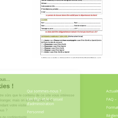
Qui sommes-nous ?
Actuali
Les Élus et le Conseil
FAQ – 
d’administration
Format
Personnel
Règlem