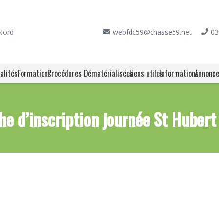
 Nord
webfdc59@chasse59.net
03
alités
Formations
Procédures Dématérialisées
Liens utiles
Informations
Annonc
che d’inscription journée St Hubert