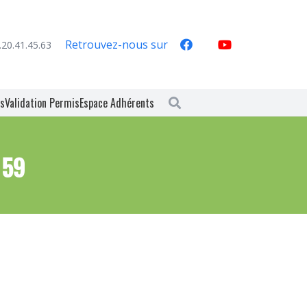
Retrouvez-nous sur
.20.41.45.63
es
Validation Permis
Espace Adhérents
 59