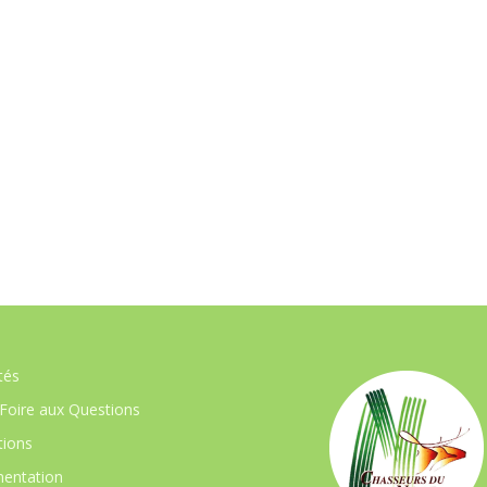
tés
Foire aux Questions
ions
entation