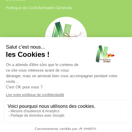
Politique de Confidentialité Générale
FDC 59
680 B RUE DE LA GRISE CHEMISE
DREVE NOTRE DAME D’AMOUR
59230 ST AMAND LES EAUX
03.20.41.45.63
webfdc59@chasse59.net
© FDC 59 – Tous droits réservés
| Accompagnement emarketing