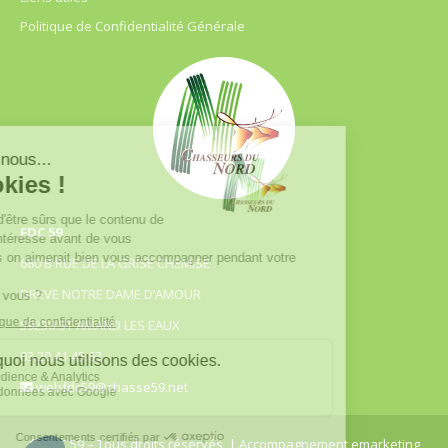
Politique de Confidentialité Générale
FDC 59
680 B RUE DE LA GRISE CHEMISE
DREVE NOTRE DAME D’AMOUR
59230 ST AMAND LES EAUX
03.20.41.45.63
webfdc59@chasse59.net
© FDC 59 – Tous droits réservés
| Accompagnement emarketing