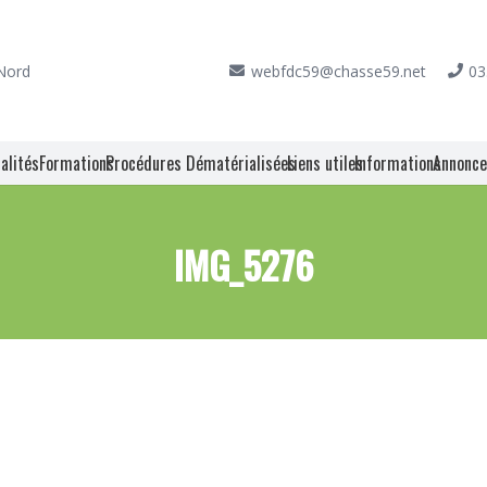
 Nord
webfdc59@chasse59.net
03
alités
Formations
Procédures Dématérialisées
Liens utiles
Informations
Annonc
IMG_5276