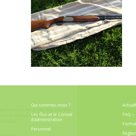
Qui sommes-nous ?
Actuali
Les Élus et le Conseil
FAQ – 
d’administration
Format
Personnel
Règlem