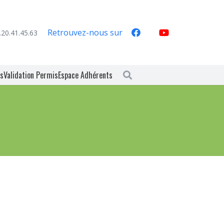
Retrouvez-nous sur
.20.41.45.63
es
Validation Permis
Espace Adhérents