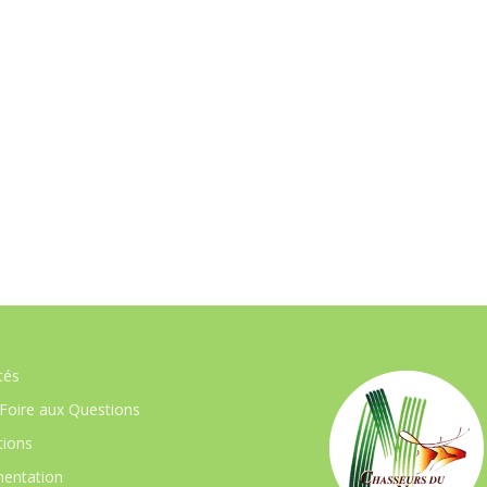
tés
Foire aux Questions
ions
entation