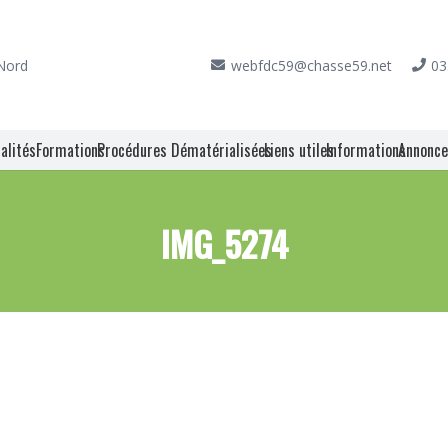
 Nord
webfdc59@chasse59.net
03
alités
Formations
Procédures Dématérialisées
Liens utiles
Informations
Annonc
IMG_5274