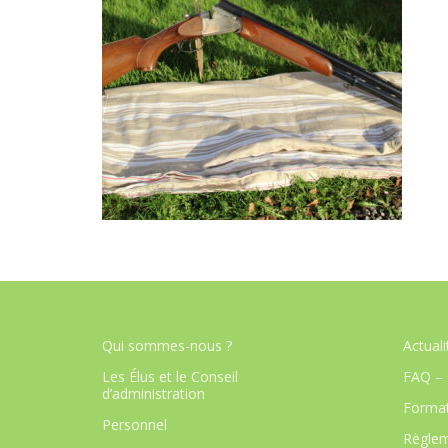
Qui sommes-nous ?
Actuali
Les Élus et le Conseil
FAQ – 
d’administration
Format
Personnel
Règlem