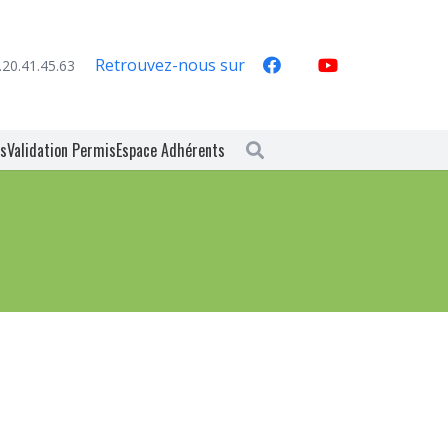
Retrouvez-nous sur
.20.41.45.63
es
Validation Permis
Espace Adhérents