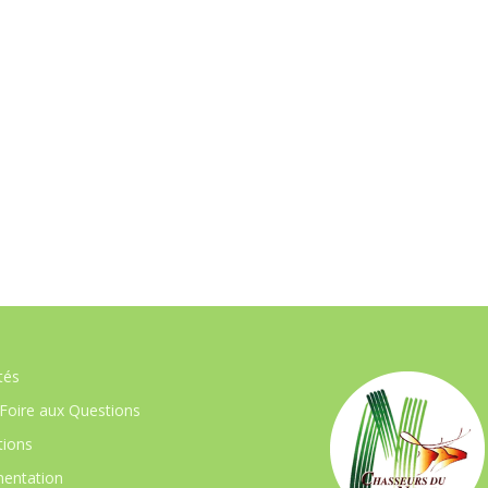
tés
Foire aux Questions
ions
entation