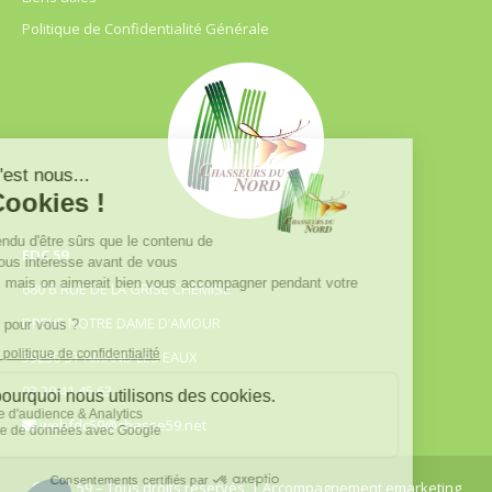
Politique de Confidentialité Générale
FDC 59
680 B RUE DE LA GRISE CHEMISE
DREVE NOTRE DAME D’AMOUR
59230 ST AMAND LES EAUX
03.20.41.45.63
webfdc59@chasse59.net
© FDC 59 – Tous droits réservés
| Accompagnement emarketing