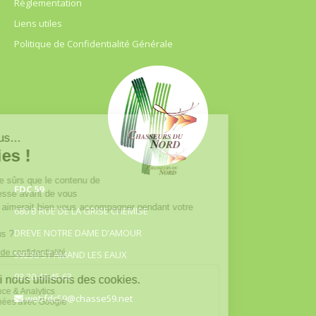
Règlementation
Liens utiles
Politique de Confidentialité Générale
FDC 59
680 B RUE DE LA GRISE CHEMISE
DREVE NOTRE DAME D’AMOUR
59230 ST AMAND LES EAUX
03.20.41.45.63
webfdc59@chasse59.net