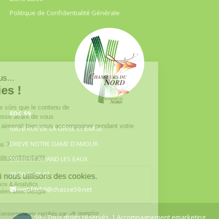
Politique de Confidentialité Générale
FDC 59
680 B RUE DE LA GRISE CHEMISE
DREVE NOTRE DAME D’AMOUR
59230 ST AMAND LES EAUX
03.20.41.45.63
webfdc59@chasse59.net
© FDC 59 – Tous droits réservés
| Accompagnement emarketing