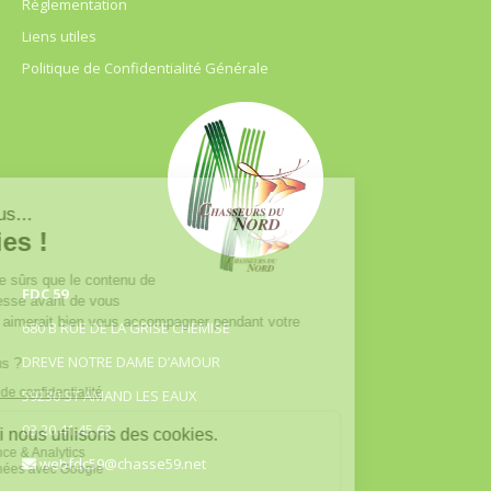
Règlementation
Liens utiles
Politique de Confidentialité Générale
FDC 59
680 B RUE DE LA GRISE CHEMISE
DREVE NOTRE DAME D’AMOUR
59230 ST AMAND LES EAUX
03.20.41.45.63
webfdc59@chasse59.net