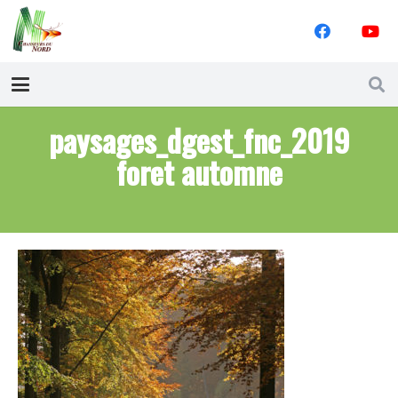
paysages_dgest_fnc_2019
foret automne